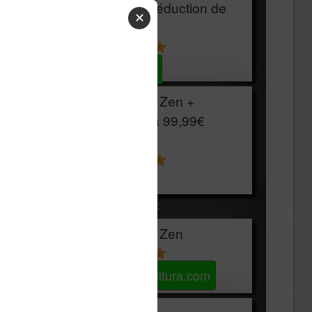
HOUSSE
réduction de
✕
15€
Voir sur Cultura.com
Vivlio Light Zen +
HOUSSE à
99,99€
129,99€
Voir sur Boulanger
Les accessibles :
Vivlio Light Zen
Voir sur Cultura.com