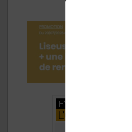
la
Publi