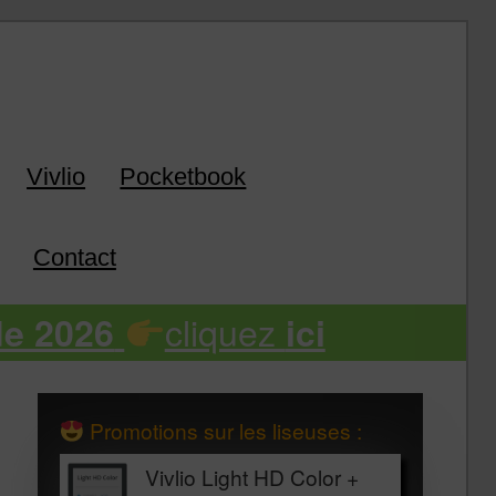
k
Vivlio
Pocketbook
Contact
cliquez
de 2026
ici
Promotions sur les liseuses :
Vivlio Light HD Color +