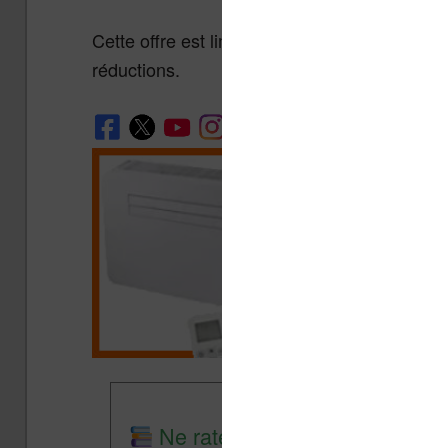
Cette offre est limitée à 24h, il faudra peut 
réductions.
Ne rate plus aucune promo lis