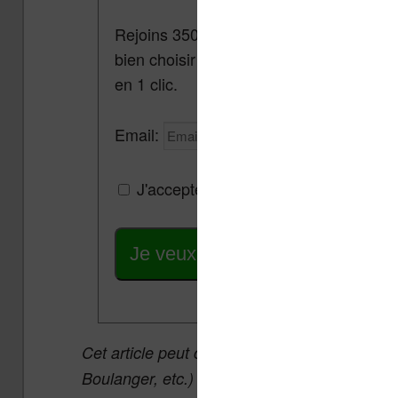
Rejoins 3500 lecteurs qui reçoivent cha
bien choisir et utiliser leur liseuse.
Pa
en 1 clic.
Email:
J'accepte de recevoir des mises à jou
Je veux les meilleures promos
Cet article peut contenir des liens affiliés v
Boulanger, etc.) qui permettent aux auteurs 