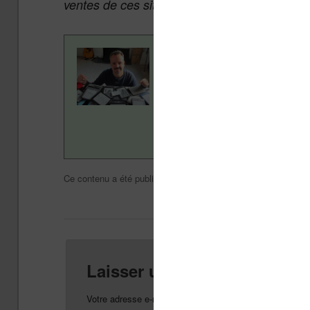
ventes de ces sites sans coût supplémentair
Contenu rédigé par Nicol
ans pour vous aider à navi
Vivlio, etc) et faire la pr
en savoir plus en lisant n
Actualité
Nicolas (actu l
Ce contenu a été publié dans
par
Mettez-le en 
Laisser un commentaire
Votre adresse e-mail ne sera pas publiée.
Les champs o