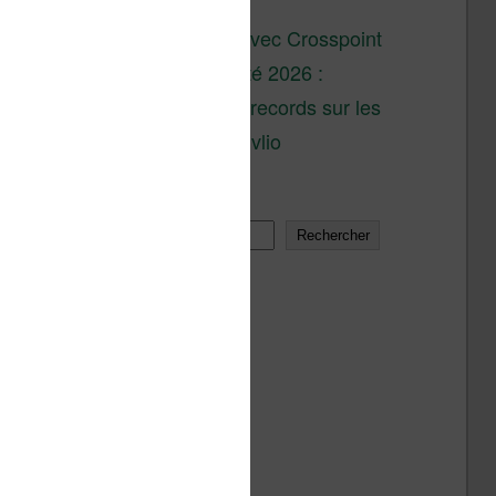
son lancement
XTEINK X4 : test avec Crosspoint
Soldes d’été 2026 :
réductions records sur les
liseuses Kobo et Vivlio
Rechercher
Rechercher