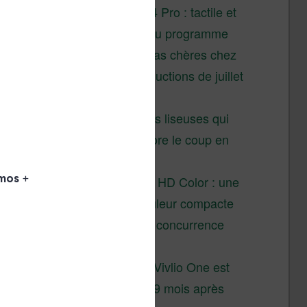
XTEINK X4 Pro : tactile et
éclairage au programme
Liseuses pas chères chez
Vivlio – réductions de juillet
2026
3 anciennes liseuses qui
valent encore le coup en
2026
Vivlio Light HD Color : une
liseuse couleur compacte
à prix défiant toute concurrence
chez Cultura
La liseuse Vivlio One est
un succès 9 mois après