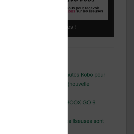
Liseuses pas chères !
Derniers articles :
Les nouveautés Kobo pour
la fin 2026 (nouvelle
liseuse)
Test de la BOOX GO 6
Gen II
Pourquoi les liseuses sont
si chères ?