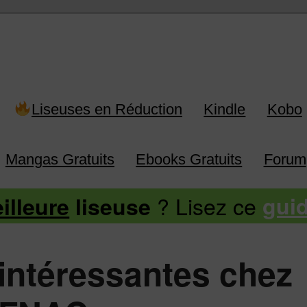
 Kindle, Kobo, Vivlio, Pocketboo
Liseuses en Réduction
Kindle
Kobo
Mangas Gratuits
Ebooks Gratuits
Forum
? Lisez ce
illeure
liseuse
gui
intéressantes chez