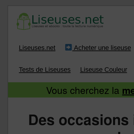
Liseuse et ebook : tout savoir
Infos sur les liseuses
Aller
Aller
Liseuses.net
Acheter une liseuse
au
au
Tests de Liseuses
Liseuse Couleur
contenu
contenu
Vous cherchez la
me
principal
secondaire
Des occasions 