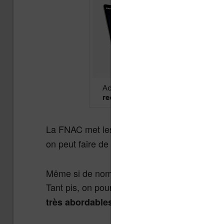
La FNAC met les bouchées doubles pour éco
on peut faire de bonnes affaires avec jusqu’
Même si de nombreux produits high-tech son p
Tant pis, on pourra se rabattre sur
certains 
!
très abordables