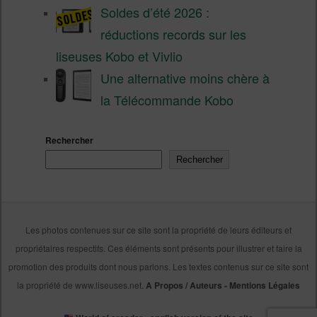
Soldes d’été 2026 :
réductions records sur les
liseuses Kobo et Vivlio
Une alternative moins chère à
la Télécommande Kobo
Rechercher
Rechercher
Les photos contenues sur ce site sont la propriété de leurs éditeurs et
propriétaires respectifs. Ces éléments sont présents pour illustrer et faire la
promotion des produits dont nous parlons. Les textes contenus sur ce site sont
la propriété de www.liseuses.net.
A Propos / Auteurs
-
Mentions Légales