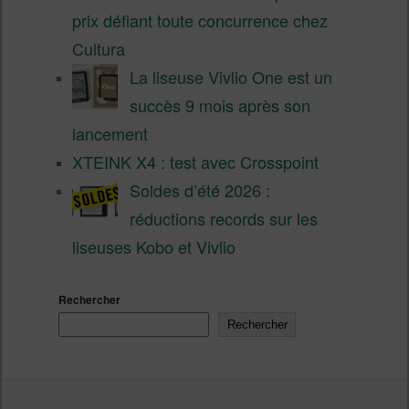
prix défiant toute concurrence chez
Cultura
La liseuse Vivlio One est un
succès 9 mois après son
lancement
XTEINK X4 : test avec Crosspoint
Soldes d’été 2026 :
réductions records sur les
liseuses Kobo et Vivlio
Rechercher
Rechercher