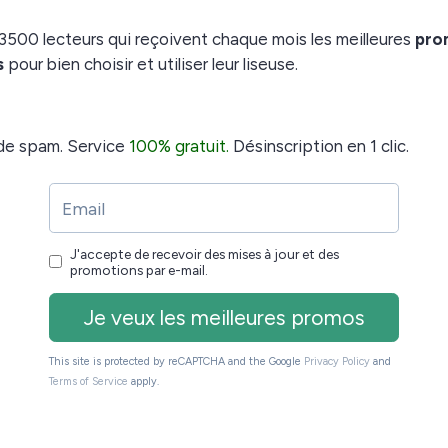
euse !
que mois les meilleures promos + conseils pour
s de spam. Service 100% gratuit. Désinscription