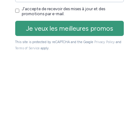
and même…