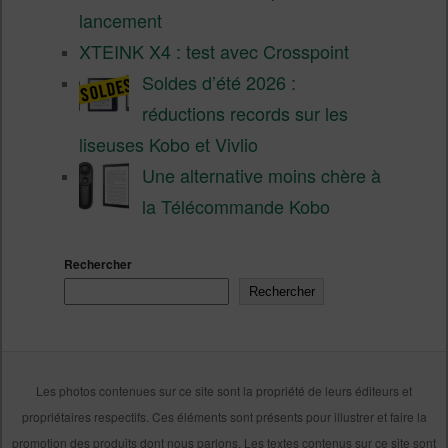
lancement
XTEINK X4 : test avec Crosspoint
Soldes d’été 2026 :
réductions records sur les
liseuses Kobo et Vivlio
Une alternative moins chère à
la Télécommande Kobo
Rechercher
Rechercher
Les photos contenues sur ce site sont la propriété de leurs éditeurs et
propriétaires respectifs. Ces éléments sont présents pour illustrer et faire la
promotion des produits dont nous parlons. Les textes contenus sur ce site sont