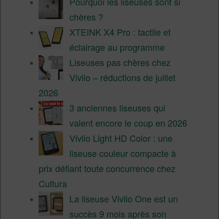
Pourquoi les liseuses sont si
chères ?
XTEINK X4 Pro : tactile et
éclairage au programme
Liseuses pas chères chez
Vivlio – réductions de juillet
2026
3 anciennes liseuses qui
valent encore le coup en 2026
Vivlio Light HD Color : une
liseuse couleur compacte à
prix défiant toute concurrence chez
Cultura
La liseuse Vivlio One est un
succès 9 mois après son