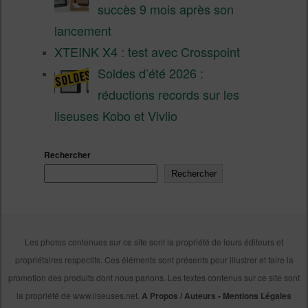
succès 9 mois après son
lancement
XTEINK X4 : test avec Crosspoint
Soldes d’été 2026 :
réductions records sur les
liseuses Kobo et Vivlio
Rechercher
Rechercher
Les photos contenues sur ce site sont la propriété de leurs éditeurs et
propriétaires respectifs. Ces éléments sont présents pour illustrer et faire la
promotion des produits dont nous parlons. Les textes contenus sur ce site sont
la propriété de www.liseuses.net.
A Propos / Auteurs
-
Mentions Légales